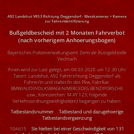
A92 Landshut VKS3 Richtung Deggendorf - Messkameras + Kamera
zur Fahreridentifizierung
Bußgeldbescheid mit 2 Monaten Fahrverbot
(nach vorherigem Anhoerungsbogen)
Bayerisches Polizeiverwaltungsamt Zentrale Bussgeldstelle
Viechtach
Ihnen wird zur Last gelegt, am 04.03.2020 um 12.30 Uhr
Tatort: Landshut, A92 Fahrtrichtung Deggendorf als
Führer/in und Halter/in des Pkw, Fabrikat:
BMW/AUDI/VOLKSWAGEN/MERCEDES-BENZ/PORSCHE
usw., Kennzeichen: M-XY 123, folgende
Verkehrsordnungswidrigkeit(en) begangen zu haben:
Tatbestandsnummer Tatbestand und dazugehoerige
Tatbestandsergaenzung
104615
Sie hielten bei einer Geschwindigkeit von 131