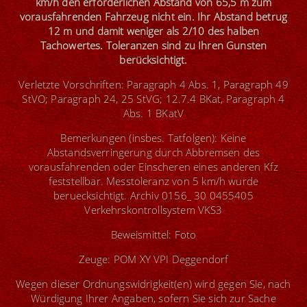
km/h den erforderlichen Abstand von 65,5 m zum
vorausfahrenden Fahrzeug nicht ein. Ihr Abstand betrug
12 m und damit weniger als 2/10 des halben
Tachowertes.
Toleranzen sind zu Ihren Gunsten
berücksichtigt.
Verletzte Vorschriften: Paragraph 4 Abs. 1, Paragraph 49
StVO; Paragraph 24, 25 StVG; 12.7.4 BKat, Paragraph 4
Abs. 1 BKatV
Bemerkungen (insbes. Tatfolgen): Keine
Abstandsverringerung durch Abbremsen des
vorausfahrenden oder Einscheren eines anderen Kfz
feststellbar. Messtoleranz von 5 km/h wurde
beruecksichtigt. Archiv 0156_ 30 0455405
Verkehrskontrollsystem VKS3
Beweismittel: Foto
Zeuge: POM XY VPI Deggendorf
Wegen dieser Ordnungswidrigkeit(en) wird gegen Sie, nach
Würdigung Ihrer Angaben, sofern Sie sich zur Sache