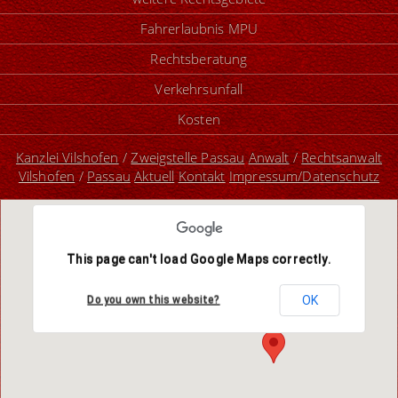
Fahrerlaubnis MPU
Rechtsberatung
Verkehrsunfall
Kosten
Kanzlei Vilshofen
/
Zweigstelle Passau
Anwalt
/
Rechtsanwalt
Vilshofen
/
Passau
Aktuell
Kontakt
Impressum/Datenschutz
This page can't load Google Maps correctly.
OK
Do you own this website?