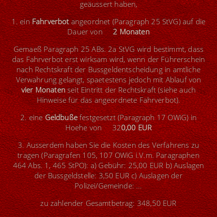
geäussert haben,
1. ein
Fahrverbot
angeordnet (Paragraph 25 StVG) auf die
Dauer von
2 Monaten
Gemaeß Paragraph 25 ABs. 2a StVG wird bestimmt, dass
das Fahrverbot erst wirksam wird, wenn der Führerschein
nach Rechtskraft der Bussgeldentscheidung in amtliche
Verwahrung gelangt, spaetestens jedoch mit Ablauf von
vier Monaten
seit Eintritt der Rechtskraft (siehe auch
Hinweise für das angeordnete Fahrverbot).
2. eine
Geldbuße
festgesetzt (Paragraph 17 OWiG) in
Hoehe von 32
0,00 EUR
3. Ausserdem haben Sie die Kosten des Verfahrens zu
tragen (Paragrafen 105, 107 OWiG i.V.m. Paragraphen
464 Abs. 1, 465 StPO): a) Gebühr: 25,00 EUR b) Auslagen
der Bussgeldstelle: 3,50 EUR c) Auslagen der
Polizei/Gemeinde: ...
zu zahlender Gesamtbetrag: 348,50 EUR