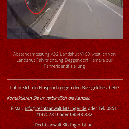
Abstandsmessung A92 Landshut VKS3 westlich von
Landshut Fahrtrichtung Deggendorf Kamera zur
Fahreridentifizierung
Lohnt sich ein Einspruch gegen den Bussgeldbescheid?
Kontaktieren Sie unverbindlich die Kanzlei
:
E-Mail:
info@rechtsanwalt-kitzlinger.de
oder
Tel. 0851-
2137573-0
oder
08548-332
.
Rechtsanwalt Kitzlinger ist
auf