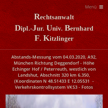
Menü
R
echtsanwalt
D
J
U
B
ipl.-
ur.
niv.
ernhard
F
K
.
itzlinger
Abstands-Messung vom 04.03.2020, A92,
München Richtung Deggendorf - Höhe
Echinger Hof / Peterreuth, westlich von
Landshut, Abschnitt 320 km 6.350,
(Koordinaten N 48.51433 E 12.05531 -
Verkehrskontrollsystem VKS3 - Fotos