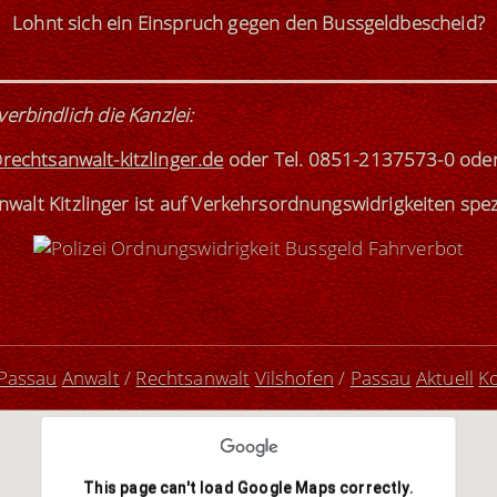
Lohnt sich ein Einspruch gegen den Bussgeldbescheid?
verbindlich die Kanzlei
:
rechtsanwalt-kitzlinger.de
oder
Tel. 0851-2137573-0
ode
walt Kitzlinger ist
auf Verkehrsordnungswidrigkeiten
spez
 Passau
Anwalt
/
Rechtsanwalt
Vilshofen
/
Passau
Aktuell
K
This page can't load Google Maps correctly.