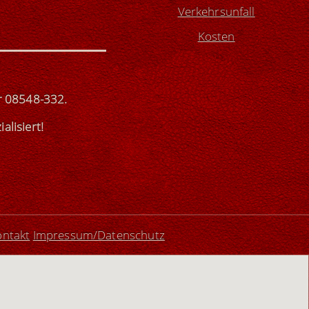
Verkehrsunfall
Kosten
r
08548-332
.
ialisiert
!
ontakt
Impressum/Datenschutz