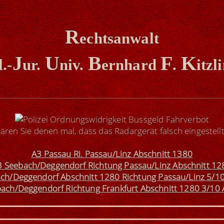
R
echtsanwalt
J
U
B
F
K
l.-
ur.
niv.
ernhard
.
itzl
lären Sie denen mal, dass das Radargerät falsch eingestellt 
A3 Passau Ri. Passau/Linz Abschnitt 1380
3 Seebach/Deggendorf Richtung Passau/Linz Abschnitt 12
ch/Deggendorf Abschnitt 1280 Richtung Passau/Linz 5/1
ach/Deggendorf Richtung Frankfurt Abschnitt 1280 3/10