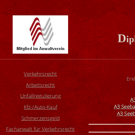
D
ip
Verkehrsrecht
Erk
Arbeitsrecht
Unfallregulierung
A
A3 Seeba
Kfz-/Auto-Kauf
A3 Seeb
Schmerzensgeld
Fachanwalt für Verkehrsrecht