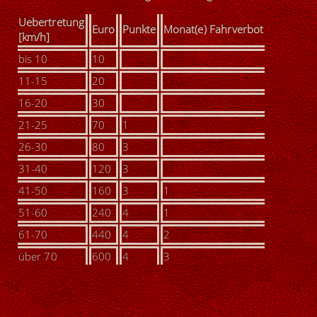
U
ebertretung
Euro
Punkte
Monat(e) Fahrverbot
[km/h]
bis 10
10
11-15
20
16-20
30
21-25
70
1
26-30
80
3
31-40
120
3
41-50
160
3
1
51-60
240
4
1
61-70
440
4
2
über 70
600
4
3