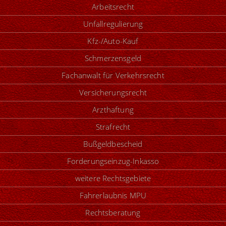
Arbeitsrecht
Unfallregulierung
Kfz-/Auto-Kauf
Schmerzensgeld
Fachanwalt für Verkehrsrecht
Versicherungsrecht
Arzthaftung
Strafrecht
Bußgeldbescheid
Forderungseinzug-Inkasso
weitere Rechtsgebiete
Fahrerlaubnis MPU
Rechtsberatung