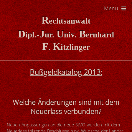
Menü
R
echtsanwalt
D
J
U
B
ipl.-
ur.
niv.
ernhard
F
K
.
itzlinger
Bußgeldkatalog 2013:
Welche Änderungen sind mit dem
Neuerlass verbunden?
Neben Anpassungen an die neue StVO wurden mit dem
Neuerlass folgende Beschlüsse bzw. Wünsche der Länder