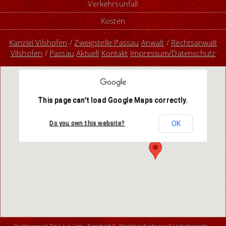
Verkehrsunfall
Kosten
Kanzlei Vilshofen
/
Zweigstelle Passau
Anwalt
/
Rechtsanwalt
Vilshofen
/
Passau
Aktuell
Kontakt
Impressum/Datenschutz
This page can't load Google Maps correctly.
OK
Do you own this website?