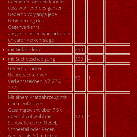
übersehen werden konnte,
dass während des ganzen
Ueberholvorgangs jede
Behinderung des
Gegenverkehrs
ausgeschlossen war, oder bei
unklarer Verkehrslage
mit Gefährdung
250
4
1
mit Sachbeschädigung
300
4
1
U
eberholt unter
Nichtbeachten von
70
1
Verkehrszeichen (VZ 276,
277)
Mit einem Kraftfahrzeug mit
einem zulässigen
Gesamtgewicht über 7,5 t
überholt, obwohl die
120
4
Sichtweite durch Nebel,
Schneefall oder Regen
weniger als 50 m betrug