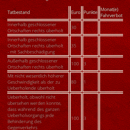
Monat(e)
Tatbestand
Euro
Punkte
Fahrverbot
Innerhalb geschlossener
30
Ortschaften rechts überholt
Innerhalb geschlossener
Ortschaften rechts überholt
35
- mit Sachbeschädigung
Außerhalb geschlossener
100
3
Ortschaften rechts überholt
Mit nicht wesentlich höherer
Geschwindigkeit als der zu
80
1
Ueberholende überholt
U
eberholt, obwohl nicht
übersehen werden konnte,
dass während des ganzen
Ueberholvorgangs jede
100
3
Behinderung des
Gegenverkehrs