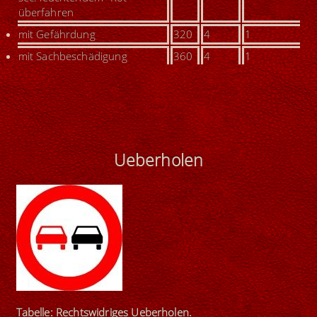
überfahren
mit Gefährdung
320
4
1
mit Sachbeschädigung
360
4
1
U
eberholen
Tabelle: Rechtswidriges Ueberholen.