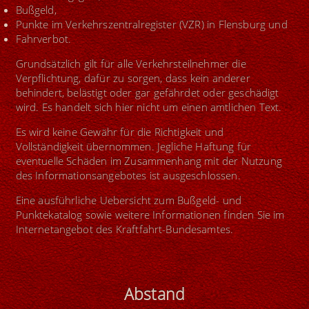
Bußgeld,
Punkte im Verkehrszentralregister (VZR) in Flensburg und
Fahrverbot.
Grundsätzlich gilt für alle Verkehrsteilnehmer die
Verpflichtung, dafür zu sorgen, dass kein anderer
behindert, belästigt oder gar gefährdet oder geschädigt
wird. Es handelt sich hier nicht um einen amtlichen Text.
Es wird keine Gewähr für die Richtigkeit und
Vollständigkeit übernommen. Jegliche Haftung für
eventuelle Schäden im Zusammenhang mit der Nutzung
des Informationsangebotes ist ausgeschlossen.
Eine ausführliche Uebersicht zum Bußgeld- und
Punktekatalog sowie weitere Informationen finden Sie im
Internetangebot des Kraftfahrt-Bundesamtes.
Abstand