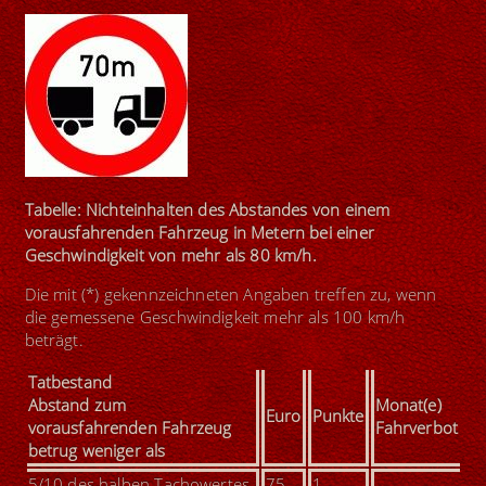
Tabelle: Nichteinhalten des Abstandes von einem
vorausfahrenden Fahrzeug in Metern bei einer
Geschwindigkeit von mehr als 80 km/h.
Die mit (*) gekennzeichneten Angaben treffen zu, wenn
die gemessene Geschwindigkeit mehr als 100 km/h
beträgt.
Tatbestand
Abstand zum
Monat(e)
Euro
Punkte
vorausfahrenden Fahrzeug
Fahrverbot
betrug weniger als
5/10 des halben Tachowertes
75
1