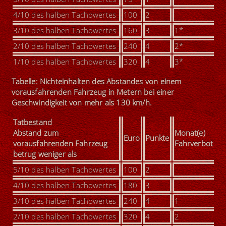
4/10 des halben Tachowertes
100
2
3/10 des halben Tachowertes
160
3
1*
2/10 des halben Tachowertes
240
4
2*
1/10 des halben Tachowertes
320
4
3*
Tabelle: Nichteinhalten des Abstandes von einem
vorausfahrenden Fahrzeug in Metern bei einer
Geschwindigkeit von mehr als 130 km/h.
Tatbestand
Abstand zum
Monat(e)
Euro
Punkte
vorausfahrenden Fahrzeug
Fahrverbot
betrug weniger als
5/10 des halben Tachowertes
100
2
4/10 des halben Tachowertes
180
3
3/10 des halben Tachowertes
240
4
1
2/10 des halben Tachowertes
320
4
2