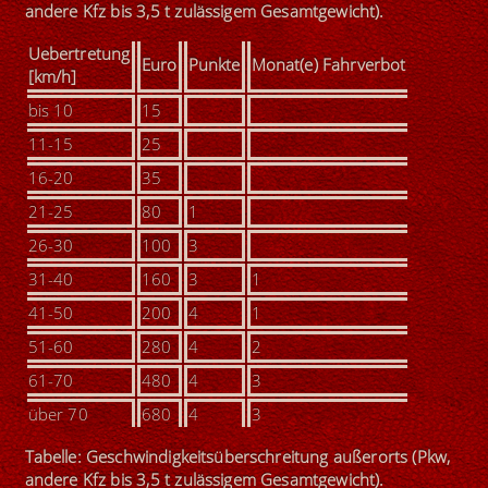
andere Kfz bis 3,5 t zulässigem Gesamtgewicht).
U
ebertretung
Euro
Punkte
Monat(e) Fahrverbot
[km/h]
bis 10
15
11-15
25
16-20
35
21-25
80
1
26-30
100
3
31-40
160
3
1
41-50
200
4
1
51-60
280
4
2
61-70
480
4
3
über 70
680
4
3
Tabelle: Geschwindigkeitsüberschreitung außerorts (Pkw,
andere Kfz bis 3,5 t zulässigem Gesamtgewicht).