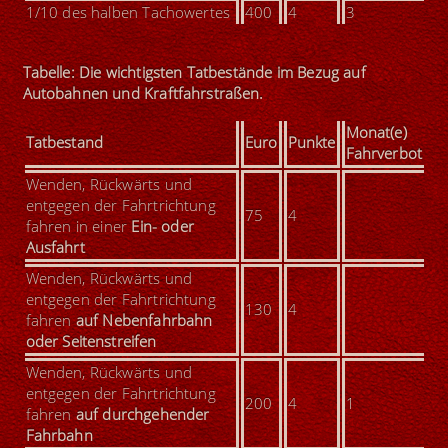
1/10 des halben Tachowertes
400
4
3
Tabelle: Die wichtigsten Tatbestände im Bezug auf
Autobahnen und Kraftfahrstraßen.
Monat(e)
Tatbestand
Euro
Punkte
Fahrverbot
Wenden, Rückwärts und
entgegen der Fahrtrichtung
75
4
fahren in einer
Ein- oder
Ausfahrt
Wenden, Rückwärts und
entgegen der Fahrtrichtung
130
4
fahren
auf Nebenfahrbahn
oder Seitenstreifen
Wenden, Rückwärts und
entgegen der Fahrtrichtung
200
4
1
fahren
auf durchgehender
Fahrbahn