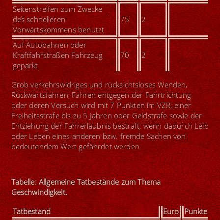
Seitenstreifen zum Zwecke
des schnelleren
75
2
Vorwärtskommens benutzt
Auf Autobahnen oder
Kraftfahrstraßen Fahrzeug
70
2
geparkt
Grob verkehrswidriges und rücksichtsloses Wenden,
Rückwärtsfahren, Fahren entgegen der Fahrtrichtung
oder deren Versuch wird mit 7 Punkten im VZR, einer
Freiheitsstrafe bis zu 5 Jahren oder Geldstrafe sowie der
Entziehung der Fahrerlaubnis bestraft, wenn dadurch Leib
oder Leben eines anderen bzw. fremde Sachen von
bedeutendem Wert gefährdet werden.
Tabelle: Allgemeine Tatbestände zum Thema
Geschwindigkeit.
Tatbestand
Euro
Punkte