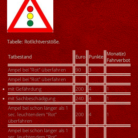
Tabelle: Rotlichtverstöße.
Monat(e)
Tatbestand
Euro
Punkte
Fahrverbot
Ampel bei "Rot" überfahren
90
3
Ampel bei "Rot" überfahren
mit Gefährdung
200
4
1
mit Sachbeschädigung
240
4
1
Ampel bei schon länger als 1
sec. leuchtendem "Rot"
200
4
1
überfahren
Ampel bei schon länger als 1
sec. leuchtendem "Rot"