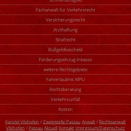
Fachanwalt für Verkehrsrecht
Versicherungsrecht
Arzthaftung
Strafrecht
Bußgeldbescheid
Forderungseinzug-Inkasso
weitere Rechtsgebiete
Fahrerlaubnis MPU
Rechtsberatung
Verkehrsunfall
Kosten
Kanzlei Vilshofen
/
Zweigstelle Passau
Anwalt
/
Rechtsanwalt
Vilshofen
/
Passau
Aktuell
Kontakt
Impressum/Datenschutz