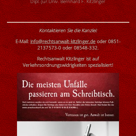
Dipl.-Jur.Univ. Bernhard F. Kitzlinger
Kontaktieren Sie die Kanzlei
:
E-Mail:
info@rechtsanwalt-kitzlinger.de
oder
0851-
2137573-0
oder
08548-332
.
Rechtsanwalt Kitzlinger ist
auf
Verkehrsordnungswidrigkeiten spezialisiert!