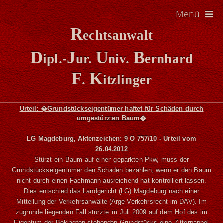
Menü
R
echtsanwalt
D
J
U
B
ipl.-
ur.
niv.
ernhard
F
K
.
itzlinger
Urteil: �
Grundstückseigentümer haftet für Schäden durch
umgestürzten Baum
�
LG Magdeburg, Aktenzeichen: 9 O 757/10 - Urteil vom
26.04.2012
Stürzt ein Baum auf einen geparkten Pkw, muss der
Grundstückseigentümer den Schaden bezahlen, wenn er den Baum
nicht durch einen Fachmann ausreichend hat kontrolliert lassen.
Dies entschied das Landgericht (LG) Magdeburg nach einer
Mitteilung der Verkehrsanwälte (Arge Verkehrsrecht im DAV). Im
zugrunde liegenden Fall stürzte im Juli 2009 auf dem Hof des im
Eigentum der Beklagten stehenden Grundstücks eine Zitterpappel