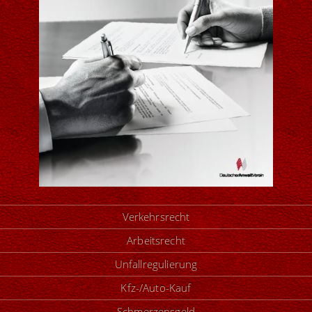
Verkehrsrecht
Arbeitsrecht
Unfallregulierung
Kfz-/Auto-Kauf
Schmerzensgeld