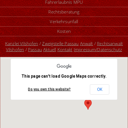
Fahrerlaubnis MPU
Rechtsberatung
Verkehrsunfall
Kosten
Kanzlei Vilshofen
/
Zweigstelle Passau
Anwalt
/
Rechtsanwalt
Vilshofen
/
Passau
Aktuell
Kontakt
Impressum/Datenschutz
This page can't load Google Maps correctly.
OK
Do you own this website?