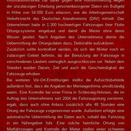
Informationsfreiheit hat daher gegen eine Autovermietung wegen
der unzulässigen Erhebung personenbezogener Daten ein Bußgeld
in Höhe von 54.000 Euro erlassen, wie die Arbeitsgemeinschaft
Verkehrsrecht des Deutschen Anwaltvereins (DAV) mitteilt. Das
Unternehmen hatte in 1.300 hochwertigen Fahrzeugen ihrer Flotte
Ortungssysteme eingebaut und damit die Mieter ohne deren
Wissen geortet. Nach Angaben des Unternehmens diente die
Uebermittlung der Ortungsdaten dazu, Diebstähle aufzuklären.
Zusätzlich sollte kontrolliert werden, ob sich der Mieter noch im
zulässigen Gebiet befinde, da die Benutzung der Fahrzeuge in
verschiedenen Ländern vertraglich ausgeschlossen sei. Neben dem
Standort wurden Datum, Zeit und auch die Geschwindigkeit der
Fahrzeuge erhoben.
Bei weiteren Vor-Ort-Ermittlungen stellte die Aufsichtsbehörde
außerdem fest, dass die Angaben der Mietwagenfirma unvollständig
waren. Eine Kontrolle bei einer Firma in Schleswig-Holstein, die im
Auftrag des Unternehmens seit 2004 die Fahrzeugortung vornimmt,
ergab, dass auch ohne Anlass zusätzlich alle 48 Stunden eine
Ortung der Fahrzeuge vorgenommen wurde. Außerdem erfolgte eine
automatische Uebermittlung der Daten auch, sobald das Fahrzeug
in ein Hafengebiet fuhr. Eine solche heimliche Ortung von
Mietfahrzeugen und Kontrolle der Mieter stellen einen schweren