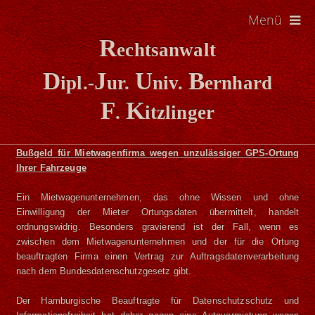
Menü
R
echtsanwalt
D
J
U
B
ipl.-
ur.
niv.
ernhard
F
K
.
itzlinger
Bußgeld für Mietwagenfirma wegen unzulässiger GPS-Ortung
Ihrer Fahrzeuge
Ein Mietwagenunternehmen, das ohne Wissen und ohne
Einwilligung der Mieter Ortungsdaten übermittelt, handelt
ordnungswidrig. Besonders gravierend ist der Fall, wenn es
zwischen dem Mietwagenunternehmen und der für die Ortung
beauftragten Firma einen Vertrag zur Auftragsdatenverarbeitung
nach dem Bundesdatenschutzgesetz gibt.
Der Hamburgische Beauftragte für Datenschutzschutz und