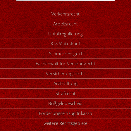
Verkehrsrecht
Arbeitsrecht
Unfallregulierung
Kfz-/Auto-Kauf
Schmerzensgeld
Fachanwalt für Verkehrsrecht
Versicherungsrecht
Arzthaftung
Strafrecht
Bußgeldbescheid
Forderungseinzug-Inkasso
weitere Rechtsgebiete