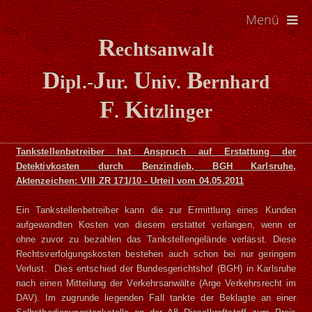
Menü
R
echtsanwalt
D
J
U
B
ipl.-
ur.
niv.
ernhard
F
K
.
itzlinger
Tankstellenbetreiber hat Anspruch auf Erstattung der
Detektivkosten durch Benzindieb, BGH Karlsruhe,
Aktenzeichen: VIII ZR 171/10 - Urteil vom 04.05.2011
Ein Tankstellenbetreiber kann die zur Ermittlung eines Kunden
aufgewandten Kosten von diesem erstattet verlangen, wenn er
ohne zuvor zu bezahlen das Tankstellengelände verlässt. Diese
Rechtsverfolgungskosten bestehen auch schon bei nur geringem
Verlust. Dies entschied der Bundesgerichtshof (BGH) in Karlsruhe
nach einen Mitteilung der Verkehrsanwälte (Arge Verkehrsrecht im
DAV). Im zugrunde liegenden Fall tankte der Beklagte an einer