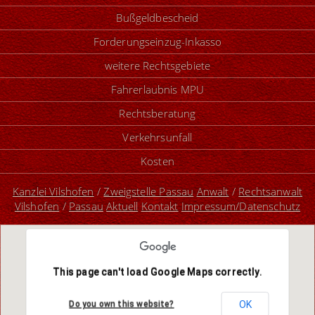
Bußgeldbescheid
Forderungseinzug-Inkasso
weitere Rechtsgebiete
Fahrerlaubnis MPU
Rechtsberatung
Verkehrsunfall
Kosten
Kanzlei Vilshofen
/
Zweigstelle Passau
Anwalt
/
Rechtsanwalt
Vilshofen
/
Passau
Aktuell
Kontakt
Impressum/Datenschutz
This page can't load Google Maps correctly.
OK
Do you own this website?