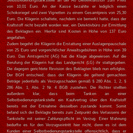
Selbstbedienungstankstelle an der A8 Dieselkraftstoff zum Preis
von 10,01 Euro. An der Kasse bezahlte er lediglich einen
Schokoriegel und zwei Vignetten zu einem Gesamtpreis von 25,30
Euro. Die Klägerin schaltete, nachdem sie bemerkt hatte, dass der
Kraftstoff nicht bezahlt worden war, ein Detektivbüro zur Ermittlung
des Beklagten ein. Hierfür sind Kosten in Höhe von 137 Euro
angefallen.
Zudem begehrt die Klägerin die Erstattung einer Auslagenpauschale
von 25 Euro und vorgerichtlicher Anwaltsgebühren in Höhe von 39
Euro. Das Amtsgericht (AG) hat die Klage abgewiesen. Auf die
Berufung der Klägerin hat das Landgericht (LG) ihr stattgegeben.
Die dagegen gerichtete Revision des Beklagten blieb nun erfolglos.
Der BGH entschied, dass der Klägerin die geltend gemachten
Beträge jedenfalls als Verzugsschaden gemäß § 280 Abs. 1, 2, §
286 Abs. 1, Abs. 2 Nr. 4 BGB zustehen. Die Richter stellten
außerdem klar, dass beim Tanken an einer
Selbstbedienungstankstelle ein Kaufvertrag über den Kraftstoff
bereits mit der Entnahme desselben zustande kommt. Somit
befand sich der Beklagte bereits zum Zeitpunkt des Verlassens der
Tankstelle mit seiner Zahlungspflicht im Verzug. Einer Mahnung
bedurfte es für den Verzugseintritt hier nicht, denn es ist dem
Kunden einer Selbstbedienungstankstelle offensichtlich, dass er