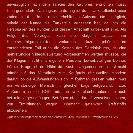
unverzüglich nach dem Tanken den Kaufpreis entrichten muss.
Eine gesonderte Zahlungsaufforderung ist dem Tankstellenbetreiber
zudem in der Regel ohne erheblichen Aufwand nicht möglich,
sobald der Kunde die Tankstelle verlassen hat, da ihm die
Personalien des Kunden und dessen Anschrift unbekannt sind. Als
Folge des Verzuges kann die Klägerin Ersatz ihrer
Rechtsverfolgungskosten verlangen. Dazu gehören im
entschiedenen Fall auch die Kosten des Detektivbüros, da eine
mehrstündige Videoauswertung vorgenommen werden musste, die
die Klägerin nicht mit eigenem Personal bewerkstelligen konnte.
Für die Frage, ob die Höhe der Kosten angemessen sei, ist nicht
primär auf das Verhältnis zum Kaufpreis abzustellen, sondern
darauf, ob die Aufwendungen sich im Rahmen dessen halten, was
ein verständiger Mensch in gleicher Lage aufgewandt hätte.
Außerdem, so der BGH, müssten Tankstellenbetreiber sich auch
bei relativ geringfügigen Beträgen nicht darauf verweisen lassen,
von Ermittlungen wegen unbezahlt getankten Kraftstoffs
abzusehen.
(Quelle: Arbeitsgemeinschaft Verkehrsrecht des Deutschen Anwaltvereins e.V.)