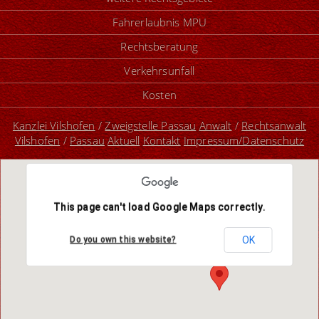
Fahrerlaubnis MPU
Rechtsberatung
Verkehrsunfall
Kosten
Kanzlei Vilshofen
/
Zweigstelle Passau
Anwalt
/
Rechtsanwalt
Vilshofen
/
Passau
Aktuell
Kontakt
Impressum/Datenschutz
This page can't load Google Maps correctly.
OK
Do you own this website?