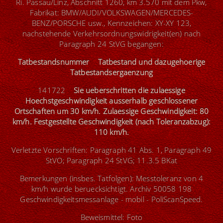
Ri. Passau/Linz, Abschnitt 1260, km 3.570 mit dem Pkw,
Fabrikat: BMW/AUDI/VOLKSWAGEN/MERCEDES-
BENZ/PORSCHE usw., Kennzeichen: XY-XY 123,
nachstehende Verkehrsordnungswidrigkeit(en) nach
Paragraph 24 StVG begangen:
Tatbestandsnummer Tatbestand und dazugehoerige
Tatbestandsergaenzung
141722
Sie ueberschritten die zulaessige
Hoechstgeschwindigkeit ausserhalb geschlossener
Ortschaften um 30 km/h. Zulaessige Geschwindigkeit: 80
km/h. Festgestellte Geschwindigkeit (nach Toleranzabzug):
110 km/h.
Verletzte Vorschriften: Paragraph 41 Abs. 1, Paragraph 49
StVO; Paragraph 24 StVG; 11.3.5 BKat
Bemerkungen (insbes. Tatfolgen): Messtoleranz von 4
km/h wurde beruecksichtigt. Archiv 50058 198
Geschwindigkeitsmessanlage - mobil - PoliScanSpeed.
Beweismittel: Foto