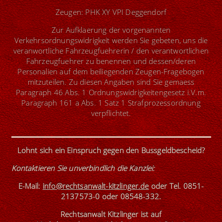
Zeugen: PHK XY VPI Deggendorf
Zur Aufklaerung der vorgenannten
Verkehrsordnungswidrigkeit werden Sie gebeten, uns die
veranwortliche Fahrzeugfuehrerin / den verantwortlichen
Fahrzeugfuehrer zu benennen und dessen/deren
Personalien auf dem beiliegenden Zeugen-Fragebogen
mitzuteilen. Zu diesen Angaben sind Sie gemaess
Paragraph 46 Abs. 1 Ordnungswidrigkeitengesetz i.V.m.
Paragraph 161 a Abs. 1 Satz 1 Strafprozessordnung
verpflichtet.
Lohnt sich ein Einspruch gegen den Bussgeldbescheid?
Kontaktieren Sie unverbindlich die Kanzlei
:
E-Mail:
info@rechtsanwalt-kitzlinger.de
oder
Tel. 0851-
2137573-0
oder
08548-332
.
Rechtsanwalt Kitzlinger ist
auf