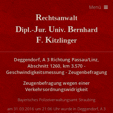
Menü
R
echtsanwalt
D
J
U
B
ipl.-
ur.
niv.
ernhard
F
K
.
itzlinger
Deggendorf, A 3 Richtung Passau/Linz,
Abschnitt 1260, km 3.570 -
Geschwindigkeitsmessung - Zeugenbefragung
Zeugenbefragung
wegen einer
Verkehrsordnungswidrigkeit
Bayerisches Polizeiverwaltungsamt Straubing
am 31.03.2016 um 21:06 Uhr wurde in Deggendorf, A 3