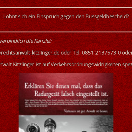
Lohnt sich ein Einspruch gegen den Bussgeldbescheid?
verbindlich die Kanzlei
:
rechtsanwalt-kitzlinger.de
oder
Tel. 0851-2137573-0
ode
walt Kitzlinger ist
auf Verkehrsordnungswidrigkeiten
spez