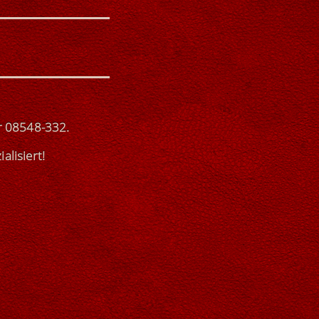
r
08548-332
.
ialisiert
!