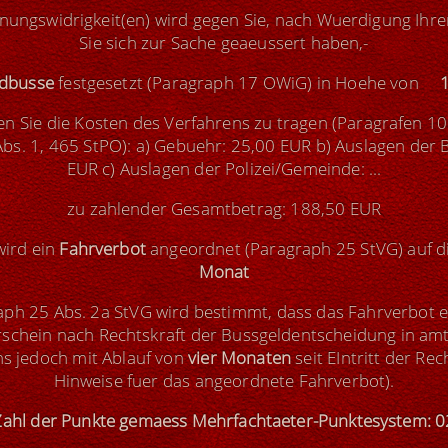
ungswidrigkeit(en) wird gegen Sie, nach Wuerdigung Ihre
Sie sich zur Sache geaeussert haben,-
dbusse
festgesetzt (Paragraph 17 OWiG) in Hoehe von
n Sie die Kosten des Verfahrens zu tragen (Paragrafen 10
s. 1, 465 StPO): a) Gebuehr: 25,00 EUR b) Auslagen der B
EUR c) Auslagen der Polizei/Gemeinde: ...
zu zahlender Gesamtbetrag: 188,50 EUR
wird ein
Fahrverbot
angeordnet (Paragraph 25 StVG) auf
Monat
h 25 Abs. 2a StVG wird bestimmt, dass das Fahrverbot e
schein nach Rechtskraft der Bussgeldentscheidung in am
ns jedoch mit Ablauf von
vier Monaten
seit EIntritt der Rec
Hinweise fuer das angeordnete Fahrverbot).
Zahl der Punkte gemaess Mehrfachtaeter-Punktesystem: 0