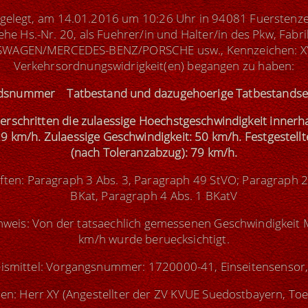
 gelegt, am 14.01.2016 um 10:26 Uhr in 94081 Fuerstenze
he Hs.-Nr. 20, als Fuehrer/in und Halter/in des Pkw, Fabri
AGEN/MERCEDES-BENZ/PORSCHE usw., Kennzeichen: XY-
Verkehrsordnungswidrigkeit(en) begangen zu haben:
dsnummer Tatbestand und dazugehoerige Tatbestands
erschritten die zulaessige Hoechstgeschwindigkeit innerh
9 km/h. Zulaessige Geschwindigkeit: 50 km/h. Festgestellt
(nach Toleranzabzug): 79 km/h.
iften: Paragraph 3 Abs. 3, Paragraph 49 StVO; Paragraph 2
BKat, Paragraph 4 Abs. 1 BKatV
weis: Von der tatsaechlich gemessenen Geschwindigkeit 
km/h wurde beruecksichtigt.
ismittel: Vorgangsnummer: 1720000-41, Einseitensensor,
en: Herr XY (Angestellter der ZV KVUE Suedostbayern, Toe