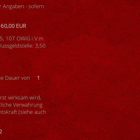
r Angaben - sofern
160,00 EUR
5, 107 OWiG i.V.m.
ussgeldstelle: 3,50
 die Dauer von
1
rst wirksam wird,
tliche Verwahrung
htskraft (siehe auch
2