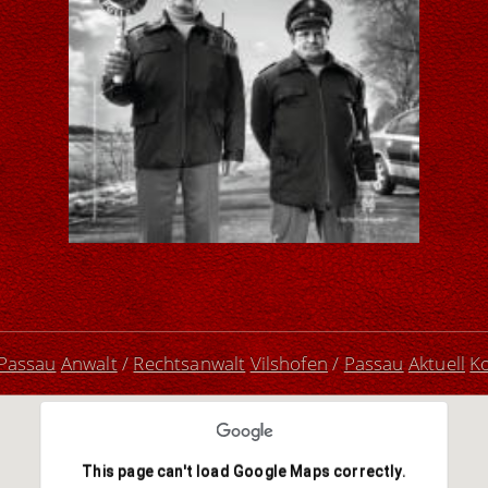
 Passau
Anwalt
/
Rechtsanwalt
Vilshofen
/
Passau
Aktuell
K
This page can't load Google Maps correctly.