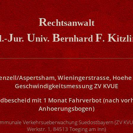
R
echtsanwalt
J
U
B
F
K
l.-
ur.
niv.
ernhard
.
itzl
enzell/Aspertsham, Wieningerstrasse, Hoehe 
Geschwindigkeitsmessung ZV KVUE
ldbescheid mit 1 Monat Fahrverbot
(nach vor
Anhoerungsbogen)
mmunale Verkehrsueberwachung Suedostbayern (ZV KVU
Werkstr. 1, 84513 Toeging am Inn)