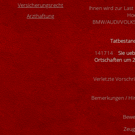
Versicherungsrecht
Ihnen wird zur Last
Hoe
Arzthaftung
BMW/AUDI/VOLKSW
Tatbestan
141714
Sie ueb
Ortschaften um 2
Verletzte Vorschr
Bemerkungen / Hin
Bewe
Zeug