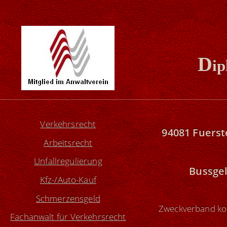
D
ip
Verkehrsrecht
94081 Fuerst
Arbeitsrecht
Unfallregulierung
Bussge
Kfz-/Auto-Kauf
Schmerzensgeld
Zweckverband ko
Fachanwalt für Verkehrsrecht