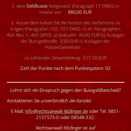
2. eine
Geldbusse
festgesetzt (Paragraph 17 OWiG) in
Hoehe von
880,00 EUR
3. Ausserdem haben Sie die Kosten des Verfahrens zu
tragen (Paragrafen 105, 107 OWiG i.V.m. Paragraphen
464 Abs. 1, 465 StPO): a) Gebuehr: 44,00 EUR b) Auslagen
der Bussgeldstelle: 3,50 EUR c) Auslagen der
Polizei/Gemeinde: ...
zu zahlender Gesamtbetrag: 927,50 EUR
Zahl der Punkte nach dem Punktesystem: 02
Lohnt sich ein Einspruch gegen den Bussgeldbescheid?
Kontaktieren Sie unverbindlich die Kanzlei
:
E-Mail:
info@rechtsanwalt-kitzlinger.de
oder
Tel. 0851-
2137573-0
oder
08548-332
.
Rechtsanwalt Kitzlinger ist
auf