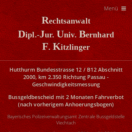
Menü
R
echtsanwalt
D
J
U
B
ipl.-
ur.
niv.
ernhard
F
K
.
itzlinger
Hutthurm Bundesstrasse 12 / B12 Abschnitt
2000, km 2.350 Richtung Passau -
Geschwindigkeitsmessung
Bussgeldbescheid mit 2 Monaten Fahrverbot
(nach vorherigem Anhoerungsbogen)
Bayerisches Polizeiverwaltungsamt Zentrale Bussgeldstelle
Viechtach