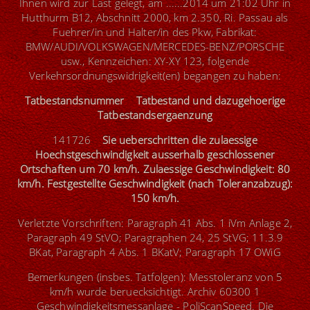
Ihnen wird zur Last gelegt, am ......2014 um 21:02 Uhr in
Hutthurm B12, Abschnitt 2000, km 2.350, Ri. Passau als
Fuehrer/in und Halter/in des Pkw, Fabrikat:
BMW/AUDI/VOLKSWAGEN/MERCEDES-BENZ/PORSCHE
usw., Kennzeichen: XY-XY 123, folgende
Verkehrsordnungswidrigkeit(en) begangen zu haben:
Tatbestandsnummer Tatbestand und dazugehoerige
Tatbestandsergaenzung
141726
Sie ueberschritten die zulaessige
Hoechstgeschwindigkeit ausserhalb geschlossener
Ortschaften um 70 km/h. Zulaessige Geschwindigkeit: 80
km/h. Festgestellte Geschwindigkeit (nach Toleranzabzug):
150 km/h.
Verletzte Vorschriften: Paragraph 41 Abs. 1 iVm Anlage 2,
Paragraph 49 StVO; Paragraphen 24, 25 StVG; 11.3.9
BKat, Paragraph 4 Abs. 1 BKatV; Paragraph 17 OWiG
Bemerkungen (insbes. Tatfolgen): Messtoleranz von 5
km/h wurde beruecksichtigt. Archiv 60300 1
Geschwindigkeitsmessanlage - PoliScanSpeed. Die