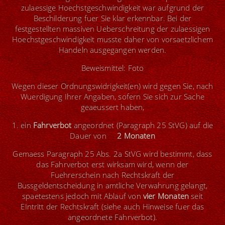
zulaessige Hoechstgeschwindigkeit war aufgrund der
Beschilderung fuer Sie klar erkennbar. Bei der
festgestellten massiven Ueberschreitung der zulaessigen
Hoechstgeschwindigkeit musste daher von vorsaetzlichem
Handeln ausgegangen werden.
Beweismittel: Foto
Wegen dieser Ordnungswidrigkeit(en) wird gegen Sie, nach
Wuerdigung Ihrer Angaben, sofern Sie sich zur Sache
geaeussert haben,
1. ein
Fahrverbot
angeordnet (Paragraph 25 StVG) auf die
Dauer von
2 Monaten
Gemaess Paragraph 25 Abs. 2a StVG wird bestimmt, dass
das Fahrverbot erst wirksam wird, wenn der
Fuehrerschein nach Rechtskraft der
Bussgeldentscheidung in amtliche Verwahrung gelangt,
spaetestens jedoch mit Ablauf von
vier Monaten
seit
EIntritt der Rechtskraft (siehe auch Hinweise fuer das
angeordnete Fahrverbot).