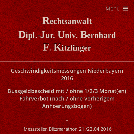
Menü
R
echtsanwalt
D
J
U
B
ipl.-
ur.
niv.
ernhard
F
K
.
itzlinger
Geschwindigkeitsmessungen Niederbayern
2016
Bussgeldbescheid mit / ohne 1/2/3 Monat(en)
Fahrverbot
(nach / ohne vorherigem
Anhoerungsbogen)
Messstellen Blitzmarathon 21./22.04.2016