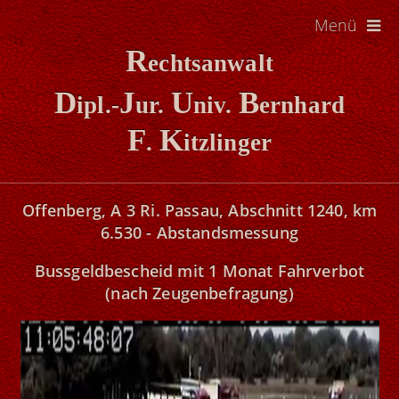
Menü
R
echtsanwalt
D
J
U
B
ipl.-
ur.
niv.
ernhard
F
K
.
itzlinger
Offenberg, A 3 Ri. Passau, Abschnitt 1240, km
6.530 - Abstandsmessung
Bussgeldbescheid
mit 1 Monat Fahrverbot
(nach Zeugenbefragung)