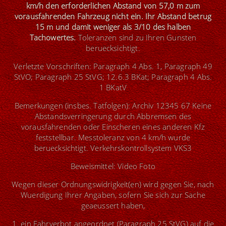
km/h den erforderlichen Abstand von 57,0 m zum
vorausfahrenden Fahrzeug nicht ein. Ihr Abstand betrug
15 m und damit weniger als 3/10 des halben
Tachowertes.
Toleranzen sind zu Ihren Gunsten
beruecksichtigt.
Verletzte Vorschriften: Paragraph 4 Abs. 1, Paragraph 49
StVO; Paragraph 25 StVG; 12.6.3 BKat; Paragraph 4 Abs.
1 BKatV
Bemerkungen (insbes. Tatfolgen): Archiv 12345 67 Keine
Abstandsverringerung durch Abbremsen des
vorausfahrenden oder Einscheren eines anderen Kfz
feststellbar. Messtoleranz von 4 km/h wurde
beruecksichtigt. Verkehrskontrollsystem VKS3
Beweismittel: Video Foto
Wegen dieser Ordnungswidrigkeit(en) wird gegen Sie, nach
Wuerdigung Ihrer Angaben, sofern Sie sich zur Sache
geaeussert haben,
1. ein Fahrverbot angeordnet (Paragraph 25 StVG) auf die