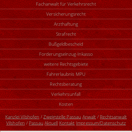
Fachanwalt für Verkehrsrecht
Versicherungsrecht
Arzthaftung
Strafrecht
Bußgeldbescheid
Forderungseinzug-Inkasso
weitere Rechtsgebiete
Fahrerlaubnis MPU
Rechtsberatung
Verkehrsunfall
Kosten
Kanzlei Vilshofen
/
Zweigstelle Passau
Anwalt
/
Rechtsanwalt
Vilshofen
/
Passau
Aktuell
Kontakt
Impressum/Datenschutz