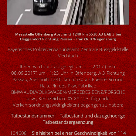
Messstelle Offenberg Abschnitt 1240 km 6530 A3 BAB 3 bei
Deggendorf Richtung Passau - Frankfurt/Regensburg
Bayerisches Polizeiverwaltungsamt Zentrale Bussgeldstelle
Viechtach
Ihnen wird zur Last gelegt, am ...... 2017 (insb.
08.09.2017) um 11:23 Uhr in Offenberg, A 3 Richtung
Passau, Abschnitt 1240, km 6.530 als Fuehrer/in und
Halter/in des Pkw, Fabrikat:
BMW/AUDI/VOLKSWAGEN/MERCEDES-BENZ/PORSCHE
usw., Kennzeichen: XY-XY 123, folgende
Verkehrsordnungswidrigkeit(en) begangen zu haben:
Tatbestandsnummer Tatbestand und dazugehoerige
Tatbestandsergaenzung
104608
Sie hielten bei einer Geschwindigkeit von 114