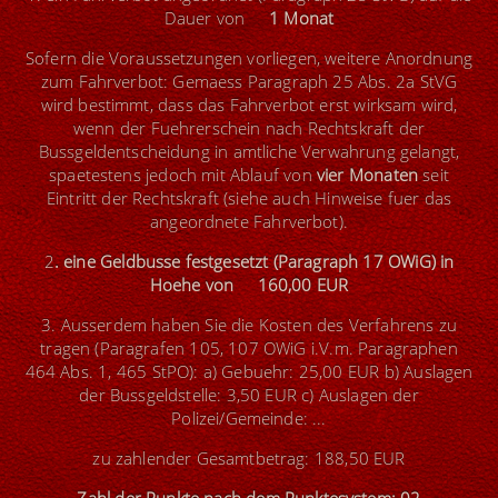
Dauer von
1 Monat
Sofern die Voraussetzungen vorliegen, weitere Anordnung
zum Fahrverbot: Gemaess Paragraph 25 Abs. 2a StVG
wird bestimmt, dass das Fahrverbot erst wirksam wird,
wenn der Fuehrerschein nach Rechtskraft der
Bussgeldentscheidung in amtliche Verwahrung gelangt,
spaetestens jedoch mit Ablauf von
vier Monaten
seit
Eintritt der Rechtskraft (siehe auch Hinweise fuer das
angeordnete Fahrverbot).
2
. eine Geldbusse festgesetzt (Paragraph 17 OWiG) in
Hoehe von 160,00 EUR
3. Ausserdem haben Sie die Kosten des Verfahrens zu
tragen (Paragrafen 105, 107 OWiG i.V.m. Paragraphen
464 Abs. 1, 465 StPO): a) Gebuehr: 25,00 EUR b) Auslagen
der Bussgeldstelle: 3,50 EUR c) Auslagen der
Polizei/Gemeinde: ...
zu zahlender Gesamtbetrag: 188,50 EUR