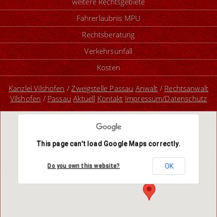
weitere Rechtsgebiete
Fahrerlaubnis MPU
Rechtsberatung
Verkehrsunfall
Kosten
Kanzlei Vilshofen
/
Zweigstelle Passau
Anwalt
/
Rechtsanwalt
Vilshofen
/
Passau
Aktuell
Kontakt
Impressum/Datenschutz
This page can't load Google Maps correctly.
OK
Do you own this website?