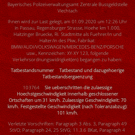
Bayerisches Polizeiverwaltungsamt Zentrale Bussgeldstelle
Viechtach
Ihnen wird zur Last gelegt, am 01.09.2020 um 12:26 Uhr
in Passau, Regensburger Strasse, Hoehe km 1.000,
Haitzinger Bruecke, Ri. Stadtmitte als Fuehrer/in und
Halter/in des Pkw, Fabrikat:
BMW/AUDI/VOLKSWAGEN/MERCEDES-BENZ/PORSCHE
usw., Kennzeichen: XY-XY 123, folgende
Verkehrsordnungswidrigkeit(en) begangen zu haben:
Tatbestandsnummer Tatbestand und dazugehoerige
Tatbestandsergaenzung
103764
Sie ueberschritten die zulaessige
Hoechstgeschwindigkeit innerhalb geschlossener
Ortschaften um 31 km/h. Zulaessige Geschwindigkeit: 70
km/h. Festgestellte Geschwindigkeit (nach Toleranzabzug):
101 km/h.
Verletzte Vorschriften: Paragraph 3 Abs. 3, Paragraph 49
StVO; Paragraph 24, 25 StVG; 11.3.6 BKat, Paragraph 4