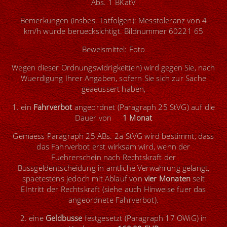
Abs. 1 BKatV
Bemerkungen (insbes. Tatfolgen): Messtoleranz von 4
km/h wurde beruecksichtigt. Bildnummer 60221 65
Beweismittel: Foto
Wegen dieser Ordnungswidrigkeit(en) wird gegen Sie, nach
Wuerdigung Ihrer Angaben, sofern Sie sich zur Sache
geaeussert haben,
1. ein
Fahrverbot
angeordnet (Paragraph 25 StVG) auf die
Dauer von
1 Monat
Gemaess Paragraph 25 ABs. 2a StVG wird bestimmt, dass
das Fahrverbot erst wirksam wird, wenn der
Fuehrerschein nach Rechtskraft der
Bussgeldentscheidung in amtliche Verwahrung gelangt,
spaetestens jedoch mit Ablauf von
vier Monaten
seit
EIntritt der Rechtskraft (siehe auch Hinweise fuer das
angeordnete Fahrverbot).
2. eine
Geldbusse
festgesetzt (Paragraph 17 OWiG) in