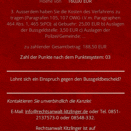
Hoehe von
160,00 EUR
3. Ausserdem haben Sie die Kosten des Verfahrens zu
tragen (Paragrafen 105, 107 OWiG i.V.m. Paragraphen
464 Abs. 1, 465 StPO): a) Gebuehr: 25,00 EUR b) Auslagen
der Bussgeldstelle: 3,50 EUR c) Auslagen der
Polizei/Gemeinde: ...
zu zahlender Gesamtbetrag: 188,50 EUR
Zahl der Punkte nach dem Punktesystem: 03
Lohnt sich ein Einspruch gegen den Bussgeldbescheid?
Kontaktieren Sie unverbindlich die Kanzlei
:
E-Mail:
info@rechtsanwalt-kitzlinger.de
oder
Tel. 0851-
2137573-0
oder
08548-332
.
Rechtsanwalt Kitzlinger ist
auf