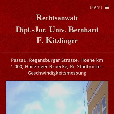
Menü
R
echtsanwalt
D
J
U
B
ipl.-
ur.
niv.
ernhard
F
K
.
itzlinger
Passau, Regensburger Strasse, Hoehe km
1.000, Haitzinger Bruecke, Ri. Stadtmitte -
Geschwindigkeitsmessung