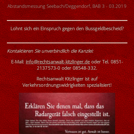
Abstandsmessung Seebach/Deggendorf, BAB 3 - 03.2019
Lohnt sich ein Einspruch gegen den Bussgeldbescheid?
Kontaktieren Sie unverbindlich die Kanzlei
:
E-Mail:
info@rechtsanwalt-kitzlinger.de
oder
Tel. 0851-
2137573-0
oder
08548-332
.
Rechtsanwalt Kitzlinger ist
auf
Verkehrsordnungswidrigkeiten
spezialisiert
!