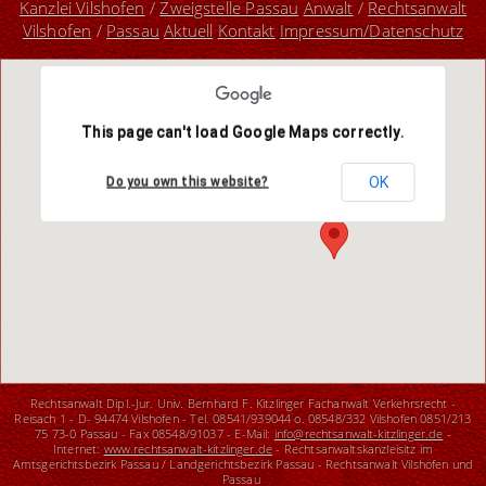
Kanzlei Vilshofen
/
Zweigstelle Passau
Anwalt
/
Rechtsanwalt
Vilshofen
/
Passau
Aktuell
Kontakt
Impressum/Datenschutz
This page can't load Google Maps correctly.
OK
Do you own this website?
Rechtsanwalt Dipl.-Jur. Univ. Bernhard F. Kitzlinger Fachanwalt Verkehrsrecht -
Reisach 1 - D- 94474 Vilshofen - Tel. 08541/939044 o. 08548/332 Vilshofen 0851/213
75 73-0 Passau - Fax 08548/91037 - E-Mail:
info@rechtsanwalt-kitzlinger.de
-
Internet:
www.rechtsanwalt-kitzlinger.de
- Rechtsanwaltskanzleisitz im
Amtsgerichtsbezirk Passau / Landgerichtsbezirk Passau - Rechtsanwalt Vilshofen und
Passau