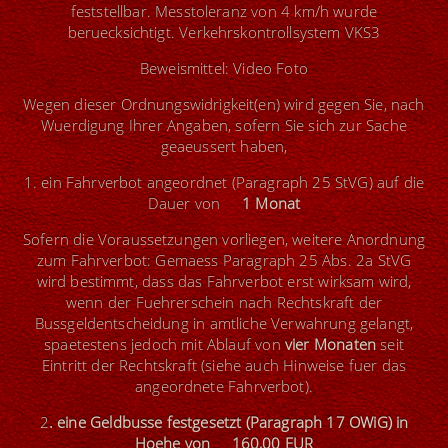
feststellbar. Messtoleranz von 4 km/h wurde
beruecksichtigt. Verkehrskontrollsystem VKS3
Beweismittel: Video Foto
Wegen dieser Ordnungswidrigkeit(en) wird gegen Sie, nach
Wuerdigung Ihrer Angaben, sofern Sie sich zur Sache
geaeussert haben,
1. ein Fahrverbot angeordnet (Paragraph 25 StVG) auf die
Dauer von
1 Monat
Sofern die Voraussetzungen vorliegen, weitere Anordnung
zum Fahrverbot: Gemaess Paragraph 25 Abs. 2a StVG
wird bestimmt, dass das Fahrverbot erst wirksam wird,
wenn der Fuehrerschein nach Rechtskraft der
Bussgeldentscheidung in amtliche Verwahrung gelangt,
spaetestens jedoch mit Ablauf von
vier Monaten
seit
Eintritt der Rechtskraft (siehe auch Hinweise fuer das
angeordnete Fahrverbot).
2
. eine Geldbusse festgesetzt (Paragraph 17 OWiG) in
Hoehe von 160,00 EUR