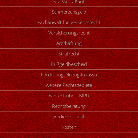
Kfz-/Auto-Kauf
Schmerzensgeld
Fachanwalt für Verkehrsrecht
Versicherungsrecht
Arzthaftung
Strafrecht
Bußgeldbescheid
Forderungseinzug-Inkasso
weitere Rechtsgebiete
Fahrerlaubnis MPU
Rechtsberatung
Verkehrsunfall
Kosten