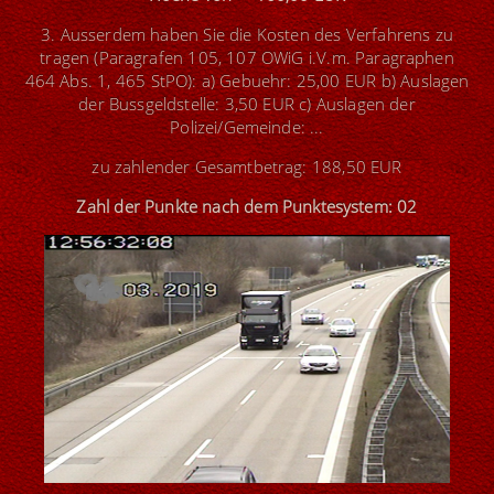
3. Ausserdem haben Sie die Kosten des Verfahrens zu
tragen (Paragrafen 105, 107 OWiG i.V.m. Paragraphen
464 Abs. 1, 465 StPO): a) Gebuehr: 25,00 EUR b) Auslagen
der Bussgeldstelle: 3,50 EUR c) Auslagen der
Polizei/Gemeinde: ...
zu zahlender Gesamtbetrag: 188,50 EUR
Zahl der Punkte nach dem Punktesystem: 02