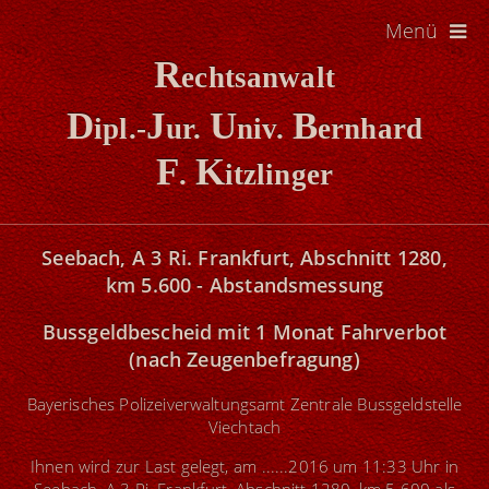
Menü
R
echtsanwalt
D
J
U
B
ipl.-
ur.
niv.
ernhard
F
K
.
itzlinger
Seebach, A 3 Ri. Frankfurt, Abschnitt 1280,
km 5.600 - Abstandsmessung
Bussgeldbescheid
mit 1 Monat Fahrverbot
(nach Zeugenbefragung)
Bayerisches Polizeiverwaltungsamt Zentrale Bussgeldstelle
Viechtach
Ihnen wird zur Last gelegt, am ......2016 um 11:33 Uhr in