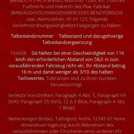
Seebach, A 3 Ri. Frankfurt, Abschnitt 1280, km 5.600 als
Fuehrer/in und Halter/in des Pkw, Fabrikat:
BMW/AUDI/VOLKSWAGEN/MERCEDES-BENZ/PORSCHE
usw., Kennzeichen: XY-XY 123, folgende
Verkehrsordnungswidrigkeit(en) begangen zu haben:
Tatbestandsnummer Tatbestand und dazugehoerige
Tatbestandsergaenzung
104608
Sie hielten bei einer Geschwindigkeit von 116
km/h den erforderlichen Abstand von 58,0 m zum
vorausfahrenden Fahrzeug nicht ein. Ihr Abstand betrug
16 m und damit weniger als 3/10 des halben
Tachowertes.
Toleranzen sind zu Ihren Gunsten
beruecksichtigt.
Verletzte Vorschriften: Paragraph 4 Abs. 1, Paragraph 49
StVO; Paragraph 25 StVG; 12.6.3 BKat; Paragraph 4 Abs.
1 BKatV
Bemerkungen (insbes. Tatfolgen): Archiv 12345 67 Keine
Abstandsverringerung durch Abbremsen des
vorausfahrenden oder Einscheren eines anderen Kfz