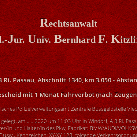
R
echtsanwalt
J
U
B
F
K
l.-
ur.
niv.
ernhard
.
itzl
3 Ri. Passau, Abschnitt 1340, km 3.050 - Abs
escheid
mit 1 Monat Fahrverbot (nach Zeuge
isches Polizeiverwaltungsamt Zentrale Bussgeldstelle Vie
 gelegt, am ......2020 um 11:03 Uhr in Windorf, A 3 Ri. Pas
hrer/in und Halter/in des Pkw, Fabrikat: BMW/AUDI/VOL
sw., Kennzeichen: XY-XY 123, folgende Verkehrsordnung