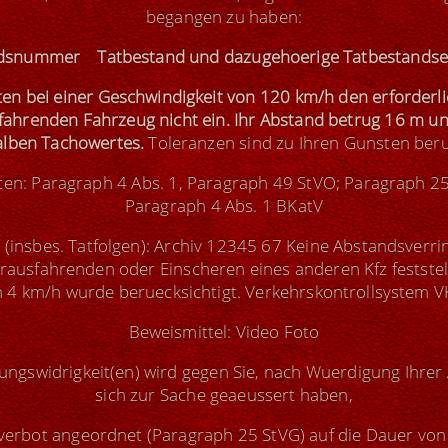
begangen zu haben:
dsnummer Tatbestand und dazugehoerige Tatbestands
lten bei einer Geschwindigkeit von 120 km/h den erforder
ahrenden Fahrzeug nicht ein. Ihr Abstand betrug 16 m un
alben Tachowertes.
Toleranzen sind zu Ihren Gunsten beru
ften: Paragraph 4 Abs. 1, Paragraph 49 StVO; Paragraph 25
Paragraph 4 Abs. 1 BKatV
insbes. Tatfolgen): Archiv 12345 67 Keine Abstandsverr
ausfahrenden oder Einscheren eines anderen Kfz feststel
 4 km/h wurde beruecksichtigt. Verkehrskontrollsystem 
Beweismittel: Video Foto
ngswidrigkeit(en) wird gegen Sie, nach Wuerdigung Ihrer 
sich zur Sache geaeussert haben,
rverbot angeordnet (Paragraph 25 StVG) auf die Dauer 