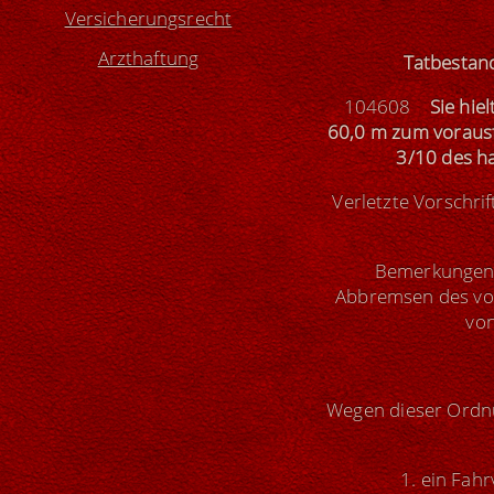
Versicherungsrecht
Arzthaftung
Tatbestan
104608
Sie hie
60,0 m zum vorausf
3/10 des h
Verletzte Vorschri
Bemerkungen (
Abbremsen des vor
von
Wegen dieser Ordnu
1. ein Fah