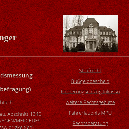
inger
Strafrecht
tandsmessung
Bußgeldbescheid
nbefragung)
Forderungseinzug-Inkasso
weitere Rechtsgebiete
chtach
Fahrerlaubnis MPU
sau, Abschnitt 1340,
KSWAGEN/MERCEDES-
Rechtsberatung
swidrigkeit(en)