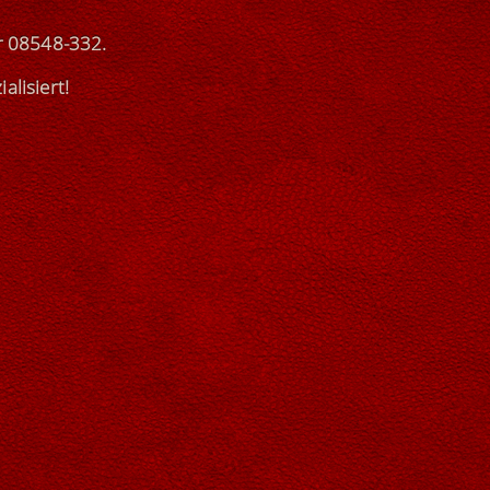
r
08548-332
.
ialisiert
!