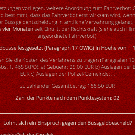
setzungen vorliegen, weitere Anordnung zum Fahrverbot:
rd bestimmt, dass das Fahrverbot erst wirksam wird, wen
er Bussgeldentscheidung in amtliche Verwahrung gelangt,
n
vier Monaten
seit Eintritt der Rechtskraft (siehe auch Hi
angeordnete Fahrverbot).
eldbusse festgesetzt (Paragraph 17 OWiG) in Hoehe von 
n Sie die Kosten des Verfahrens zu tragen (Paragrafen 10
s. 1, 465 StPO): a) Gebuehr: 25,00 EUR b) Auslagen der B
EUR c) Auslagen der Polizei/Gemeinde: ...
zu zahlender Gesamtbetrag: 188,50 EUR
Zahl der Punkte nach dem Punktesystem: 02
Lohnt sich ein Einspruch gegen den Bussgeldbescheid?
verbindlich die Kanzlei
: