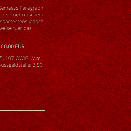
 Gemaess Paragraph
n der Fuehrerschein
 spaetestens jedoch
nweise fuer das
160,00 EUR
5, 107 OWiG i.V.m.
ussgeldstelle: 3,50