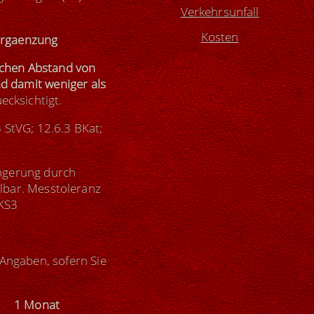
Verkehrsunfall
Kosten
ergaenzung
lichen Abstand von
d damit weniger als
ecksichtigt.
 StVG; 12.6.3 BKat;
ingerung durch
lbar. Messtoleranz
VKS3
Angaben, sofern Sie
von
1 Monat