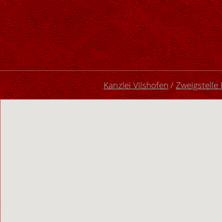
Kanzlei Vilshofen
/
Zweigstelle