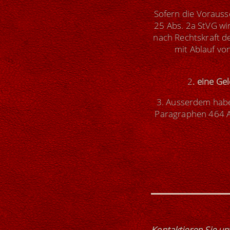
Sofern die Voraus
25 Abs. 2a StVG wi
nach Rechtskraft d
mit Ablauf vo
2
. eine G
3. Ausserdem habe
Paragraphen 464 Ab
Kontaktieren Sie un