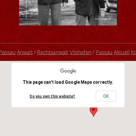
 Passau
Anwalt
/
Rechtsanwalt
Vilshofen
/
Passau
Aktuell
K
This page can't load Google Maps correctly.
OK
Do you own this website?