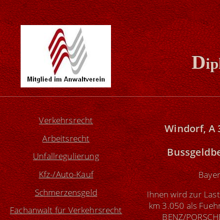
D
ip
Verkehrsrecht
Windorf, A 
Arbeitsrecht
Bussgeldb
Unfallregulierung
Kfz-/Auto-Kauf
Bayer
Schmerzensgeld
Ihnen wird zur Last
km 3.050 als Fue
Fachanwalt für Verkehrsrecht
BENZ/PORSCHE u