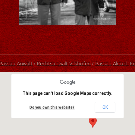
 Passau
Anwalt
/
Rechtsanwalt
Vilshofen
/
Passau
Aktuell
K
This page can't load Google Maps correctly.
OK
Do you own this website?