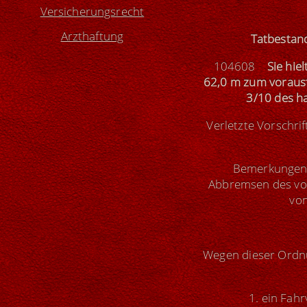
Versicherungsrecht
Arzthaftung
Tatbestan
104608
Sie hie
62,0 m zum vorausf
3/10 des h
Verletzte Vorschri
Bemerkungen (
Abbremsen des vor
von
Wegen dieser Ordnu
1. ein Fah