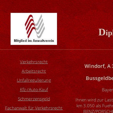
D
ip
Verkehrsrecht
Windorf, A 
Arbeitsrecht
Bussgeldb
Unfallregulierung
Kfz-/Auto-Kauf
Bayer
Schmerzensgeld
Ihnen wird zur Last
km 3.050 als Fue
Fachanwalt für Verkehrsrecht
BENZ/PORSCHE u