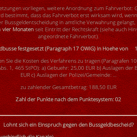
setzungen vorliegen, weitere Anordnung zum Fahrverbot:
rd bestimmt, dass das Fahrverbot erst wirksam wird, wen
er Bussgeldentscheidung in amtliche Verwahrung gelangt,
n
vier Monaten
seit Eintritt der Rechtskraft (siehe auch Hi
angeordnete Fahrverbot).
eldbusse festgesetzt (Paragraph 17 OWiG) in Hoehe von 
n Sie die Kosten des Verfahrens zu tragen (Paragrafen 10
s. 1, 465 StPO): a) Gebuehr: 25,00 EUR b) Auslagen der B
EUR c) Auslagen der Polizei/Gemeinde: ...
zu zahlender Gesamtbetrag: 188,50 EUR
Zahl der Punkte nach dem Punktesystem: 02
Lohnt sich ein Einspruch gegen den Bussgeldbescheid?
verbindlich die Kanzlei
: