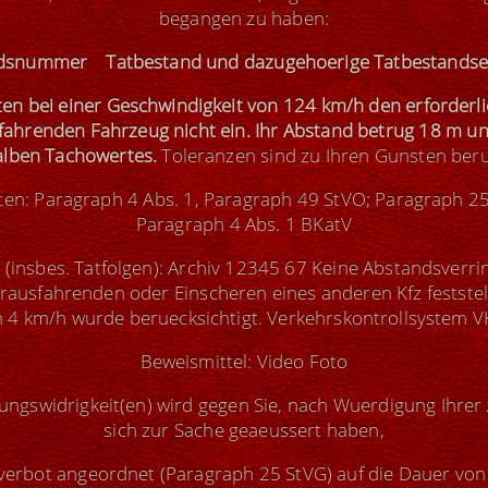
begangen zu haben:
dsnummer Tatbestand und dazugehoerige Tatbestands
lten bei einer Geschwindigkeit von 124 km/h den erforder
ahrenden Fahrzeug nicht ein. Ihr Abstand betrug 18 m un
alben Tachowertes.
Toleranzen sind zu Ihren Gunsten beru
ften: Paragraph 4 Abs. 1, Paragraph 49 StVO; Paragraph 25
Paragraph 4 Abs. 1 BKatV
insbes. Tatfolgen): Archiv 12345 67 Keine Abstandsverr
ausfahrenden oder Einscheren eines anderen Kfz feststel
 4 km/h wurde beruecksichtigt. Verkehrskontrollsystem 
Beweismittel: Video Foto
ngswidrigkeit(en) wird gegen Sie, nach Wuerdigung Ihrer 
sich zur Sache geaeussert haben,
rverbot angeordnet (Paragraph 25 StVG) auf die Dauer 