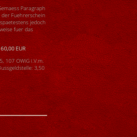
 Gemaess Paragraph
n der Fuehrerschein
 spaetestens jedoch
nweise fuer das
160,00 EUR
5, 107 OWiG i.V.m.
ussgeldstelle: 3,50