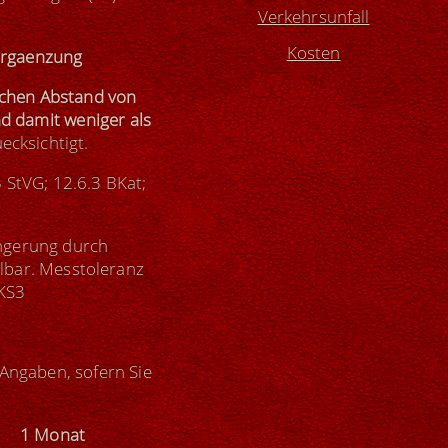
Verkehrsunfall
Kosten
ergaenzung
lichen Abstand von
d damit weniger als
ecksichtigt.
 StVG; 12.6.3 BKat;
ingerung durch
lbar. Messtoleranz
VKS3
Angaben, sofern Sie
von
1 Monat