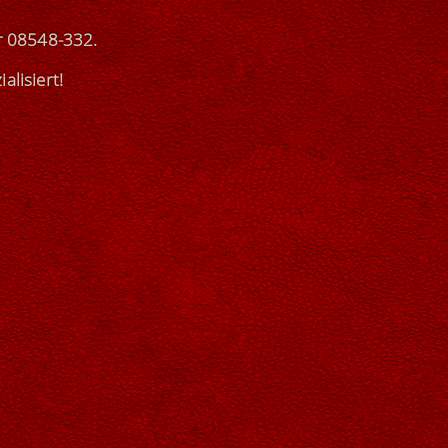
r
08548-332
.
ialisiert
!