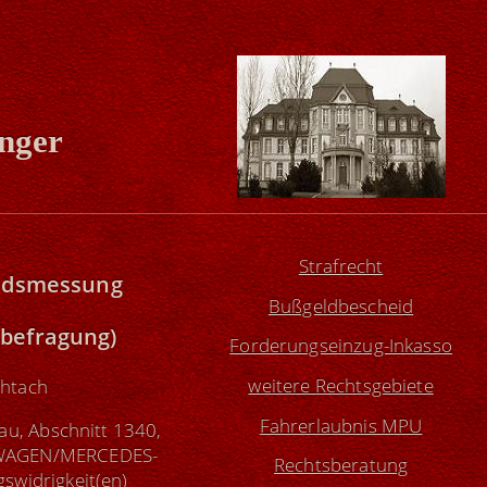
inger
Strafrecht
tandsmessung
Bußgeldbescheid
nbefragung)
Forderungseinzug-Inkasso
weitere Rechtsgebiete
chtach
Fahrerlaubnis MPU
sau, Abschnitt 1340,
KSWAGEN/MERCEDES-
Rechtsberatung
swidrigkeit(en)