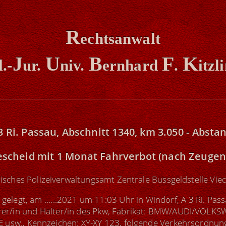
R
echtsanwalt
J
U
B
F
K
l.-
ur.
niv.
ernhard
.
itzl
3 Ri. Passau, Abschnitt 1340, km 3.050 - Abs
escheid
mit 1 Monat Fahrverbot (nach Zeuge
isches Polizeiverwaltungsamt Zentrale Bussgeldstelle Vie
 gelegt, am ......2021 um 11:03 Uhr in Windorf, A 3 Ri. Pas
hrer/in und Halter/in des Pkw, Fabrikat: BMW/AUDI/VOL
sw., Kennzeichen: XY-XY 123, folgende Verkehrsordnung