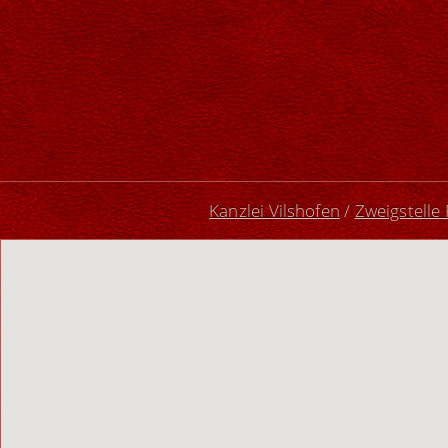
Kanzlei Vilshofen
/
Zweigstelle