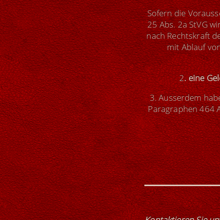
Sofern die Voraus
25 Abs. 2a StVG wi
nach Rechtskraft d
mit Ablauf vo
2
. eine G
3. Ausserdem habe
Paragraphen 464 Ab
Kontaktieren Sie un