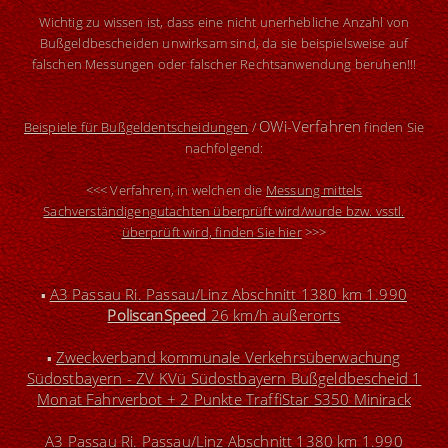
Wichtig zu wissen i
st, dass eine nicht unerhebliche Anzahl von
Bußgeldbescheiden unwirksam sind, da sie beispielsweise auf
falschen Messungen oder falscher Rechtsanwendung beruhen!!!
OWi-Verfahren
Beispiele für Bußgeldentscheidungen
/
finden Sie
nachfolgend:
<<< Verfahren, in welchen die
Messung mittels
Sachverständigengutachten überprüft wird/wurde bzw. vsstl.
überprüft wird, finden Sie hier
>>>
A3 Passau Ri. Passau/Linz Abschnitt 1380 km 1.990
▪
PoliscanSpeed
26 km/h außerorts
Zweckverband kommunale Verkehrsüberwachung
▪
Südostbayern - ZV KVü Südostbayern Bußgeldbescheid 1
Monat Fahrverbot + 2 Punkte T
raffiStar S350 Minirack
A3 Passau Ri. Passau/Linz Abschnitt 1380 km 1.990