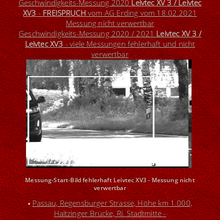
Geschwindigkeits-Messung 2020
Leivtec XV 3 / Leivtec
XV3
-
FREISPRUCH
vom AG Erding vom 18.02.2021
Messung nicht verwertbar
Geschwindigkeits-Messung 2020 / 2021
Leivtec XV 3 /
Leivtec XV3
- viele Messungen fehlerhaft und nicht
verwertbar
Messung-Start-Bild fehlerhaft Leivtec XV3 - Messung nicht
verwertbar
Passau, Regensburger Strasse, Höhe km 1.000,
▪
Haitzinger Brücke, Ri. Stadtmitte -