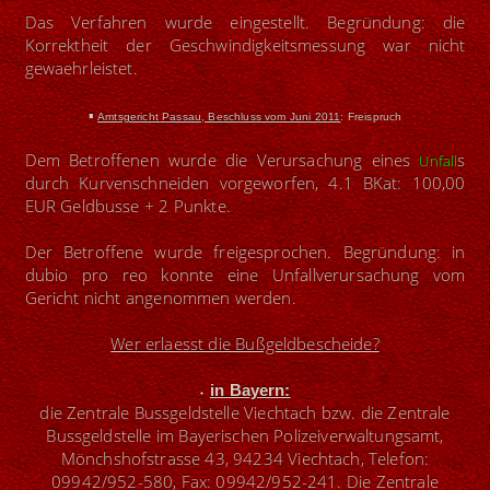
Das Verfahren wurde eingestellt. Begründung: die
Korrektheit der Geschwindigkeitsmessung war nicht
gewaehrleistet.
▪
Amtsgericht Passau, Beschluss vom Juni 2011
: Freispruch
Dem Betroffenen wurde die Verursachung eines
s
Unfall
durch Kurvenschneiden vorgeworfen, 4.1 BKat: 100,00
EUR Geldbusse + 2 Punkte.
Der Betroffene wurde freigesprochen. Begründung: in
dubio pro reo konnte eine Unfallverursachung vom
Gericht nicht angenommen werden.
Wer erlaesst die Bußgeldbescheide?
˖
in Bayern:
die Zentrale Bussgeldstelle Viechtach bzw. die Zentrale
Bussgeldstelle im Bayerischen Polizeiverwaltungsamt,
Mönchshofstrasse 43, 94234 Viechtach, Telefon:
09942/952-580, Fax: 09942/952-241. Die Zentrale