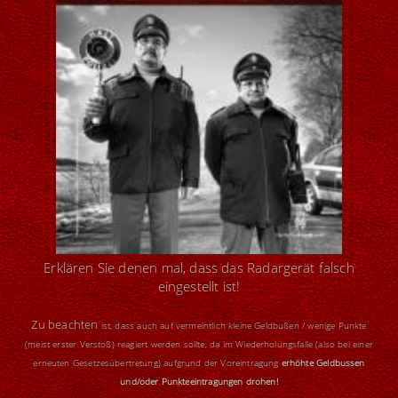
Erklären Sie denen mal, dass das Radargerät falsch
eingestellt ist!
Zu beachten
ist, dass auch auf vermeintlich kleine Geldbußen / wenige Punkte
(meist erster Verstoß) reagiert werden sollte, da im Wiederholungsfalle (also bei einer
erneuten Gesetzesübertretung) aufgrund der Voreintragung
erhöhte Geldbussen
und/oder Punkteeintragungen drohen!