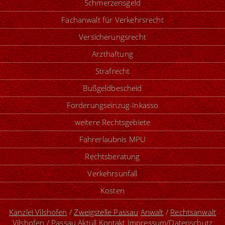
Schmerzensgeld
Fachanwalt für Verkehrsrecht
Versicherungsrecht
Arzthaftung
Strafrecht
Bußgeldbescheid
Forderungseinzug-Inkasso
weitere Rechtsgebiete
Fahrerlaubnis MPU
Rechtsberatung
Verkehrsunfall
Kosten
Kanzlei Vilshofen
/
Zweigstelle Passau
Anwalt
/
Rechtsanwalt
Vilshofen
/
Passau
Aktüll
Kontakt
Impressum/Datenschutz