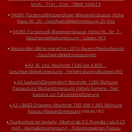
km/h - 71m - 21m - TBNR 104613
▪
94081 Fürstenzell/Aspertsham, Wieningerstrasse, Höhe
Haus-Nr. 20 - Geschwindigkeitsmessung ZV KVü
▪
94081 Fürstenzell, Wieningerstrasse, Höhe Hs.-Nr. 7 -
Geschwindigkeitsmessung - Leivtec XV3
▪
M
essstellen Blitzermarathon 2016 Bayern/Niederbayern
- Geschwindigkeitsmessungen
▪
A3, Ri. Linz Abschnitt 1380 km 4.850 -
Geschwindigkeitsmessung - Verkehrskontrollsystem VKS
A3 Seebach/Deggendorf Abschnitt 1280 Richtung
▪
Passau/Linz Abstandsmessung mittels Kamera - hier:
Kamera zur Fahreridentifizierung
A3 / BAB3 Erlangen Abschnitt 700, KM 1.485 Richtung
▪
Passau Abstandsmessun
g mittels VKS
▪
Trunkenheit im Verkehr, Alkohol ab 0,5 Promille / ab 0,25
mg/l - Atemalkoholmessung - Polizeiinspektion Passau