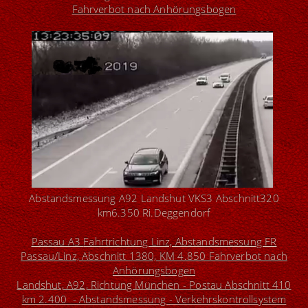
Fahrverbot nach Anhörungsbogen
Abstandsmessung A92 Landshut VKS3 Abschnitt320
km6.350 Ri.Deggendorf
Passau A3
Fahrtrichtung Linz, Abstandsmessung FR
Passau/Linz, Abschnitt 1380, KM 4.850 Fahrverbot nach
Anhörungsbogen
Landshut, A92, Richtung München - Postau Abschnitt 410
km 2.400 - Abstandsmessung - Verkehrskontrollsystem