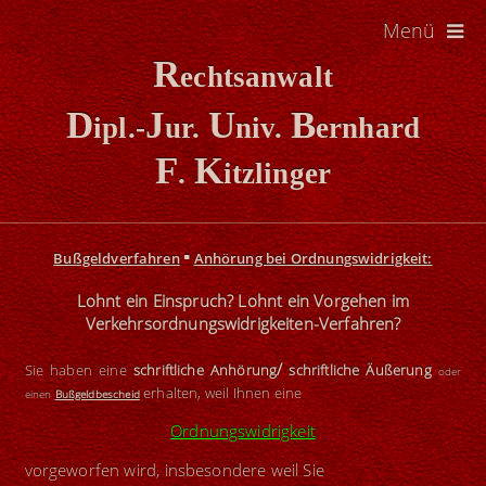
Menü
R
echtsanwalt
D
J
U
B
ipl.-
ur.
niv.
ernhard
F
K
.
itzlinger
▪
Bußgeldverfahren
Anhörung bei Ordnungswidrigkeit:
Lohnt ein Einspruch? Lohnt ein Vorgehen im
Verkehrsordnungswidrigkeiten-Verfahren?
/
Sie haben eine
schriftliche Anhörung
schriftliche Äußerung
oder
erhalten, weil Ihnen eine
einen
Bußgeldbescheid
Ordnungswidrigkeit
vorgeworfen wird, insbesondere weil Sie