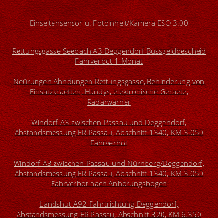
Einseitensensor u. Fotöinheit/Kamera ESO 3.00
Rettungsgasse Seebach A3 Deggendorf Bussgeldbescheid
Fahrverbot 1 Monat
Neürungen Ahndungen Rettungsgasse, Behinderung von
Einsatzkraeften, Handys, elektronische Geraete,
Radarwarner
W
indorf A3
zwischen Passau und Deggendorf,
Abstandsmessung FR Passau, Abschnitt 1340, KM 3.050
Fahrverbot
W
indorf A3
zwischen Passau und Nürnberg/Deggendorf,
Abstandsmessung FR Passau, Abschnitt 1340, KM 3.050
Fahrverbot nach Anhörungsbogen
Landshut A92
Fahrtrichtung Deggendorf,
Abstandsmessung FR Passau, Abschnitt 320, KM 6.350