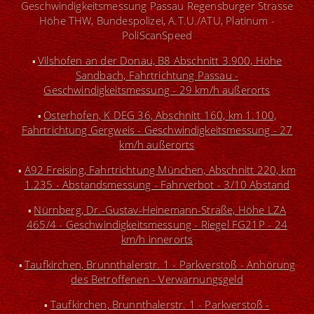
Geschwindigkeitsmessung Passau Regensburger Strasse
Höhe THW, Bundespolizei, A.T.U./ATU, Platinum -
PoliScanSpeed
Vilshofen an der Donau, B8 Abschnitt 3.900, Höhe
▪
Sandbach, Fahrtrichtung Passau -
Geschwindigkeitsmessung - 29 km/h außerorts
Osterhofen, K DEG 36, Abschnitt 160, km 1.100,
▪
Fahrtrichtung Gergweis - Geschwindigkeitsmessung - 27
km/h außerorts
A92 Freising, Fahrtrichtung München, Abschnitt 220, km
▪
1.235 - Abstandsmessung - Fahrverbot - 3/10 Abstand
Nürnberg, Dr.-Gustav-Heinemann-Straße, Höhe LZA
▪
465/4 - Geschwindigkeitsmessung - Riegel FG21P - 24
km/h innerorts
Taufkirchen, Brunnthalerstr. 1 - Parkverstoß
- Anhörung
▪
des Betroffenen - Verwarnungsgeld
Taufkirchen, Brunnthalerstr. 1 - Parkverstoß
-
▪