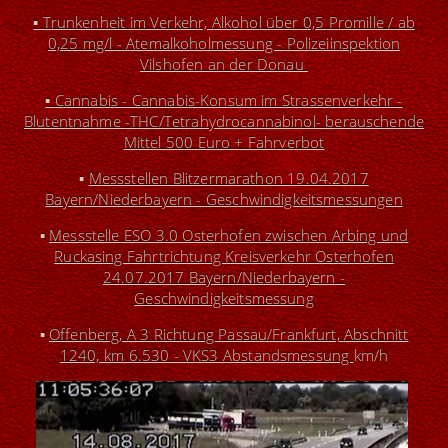
▪ Trunkenheit im Verkehr, Alkohol über 0,5 Promille / ab
0,25 mg/l - Atemalkoholmessung - Polizeiinspektion
Vilshofen an der Donau
▪
Cannabis - Cannabis-Konsum im Strassenverkehr -
Blutentnahme -THC/Tetrahydrocannabinol-
berauschende
Mittel 500 Euro + Fahrverbot
▪
M
essstellen Blitzermarathon 19.04.2017
Bayern/Niederbayern - Geschwindigkeitsmessungen
▪
M
essstelle ESO 3.0 Osterhofen zwischen Arbing und
Ruckasing Fahrtrichtung Kreisverkehr Osterhofen
24.07.2017 Bayern/Niederbayern -
Geschwindigkeitsmessung
▪
Offenberg, A 3 Richtung Passau/Frankfurt, Abschnitt
1240, km 6.530 - VKS3 Abstandsmessung
km/h