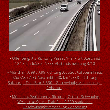
▪
Offenberg, A 3 Richtung Passau/Frankfurt, Abschnitt
1240, km 6.530 - VKS3 Abstandsmessung 3/10
▪
München, A 99 / A99 Richtung AK Süd /Autobahnkreuz
Süd (A8 / A 8), Abschnitt 240, km 1.838 - Richtung
Salzburg - TraffiStar S 330 - Geschwindigkeitsmessung -
Anhörung
▪
München, Petültunnel, Richtung Osten - Schwabing-
West, linke Spur - TraffiStar S 330 station
ä
r -
Geschwindigkeitsmessung - Anhörung