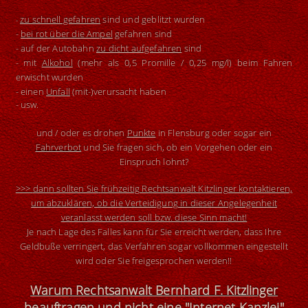
zu schnell gefahren
sind und geblitzt wurden
-
-
bei rot über die Ampel
gefahren sind
- auf der Autobahn
zu dicht aufgefahren
sind
- mit
Alkohol
(mehr als 0,5 Promille / 0,25 mg/l) beim Fahren
erwischt wurden
- einen
Unfall
(mit-)verursacht haben
- usw.
und / oder es drohen
Punkte
in Flensburg oder sogar ein
Fahrverbot
und Sie fragen sich, ob ein Vorgehen oder ein
Einspruch lohnt?
>>>
dann sollten Sie
frühzeitig
Rechtsanwalt Kitzlinger kontaktieren,
um abzuklären, ob die Verteidigung in dieser Angelegenheit
veranlasst werden soll bzw. diese Sinn macht!
Je nach Lage des Falles kann f
ü
r Sie erreicht werden, dass Ihre
Geldbuße verringert, das Verfahren sogar vollkommen eingestellt
wird oder Sie freigesprochen werden!!
Warum Rechtsanwalt Bernhard F. Kitzlinger
beauftragen und nicht eine "Internet-Kanzlei"