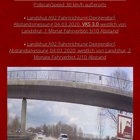
PoliscanSpeed 30 km/h außerorts
Landshut A92
Fahrtrichtung Deggendorf,
▪
Abstandsmessung 04.03.2020,
VKS 3.0
westlich von
Landshut, 1 Monat Fahrverbot 3/10 Abstand
Landshut A92
Fahrtrichtung Deggendorf,
▪
Abstandsmessung 04.03.2020, westlich von Landshut, 2
Monate Fahrverbot 2/10 Abstand