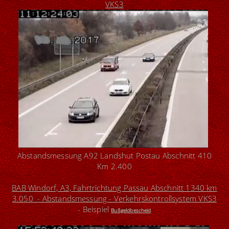
VKS3
Abstandsmessung A92 Landshut Postau Abschnitt 410
Km 2.400
BAB Windorf, A3, Fahrtrichtung Passau Abschnitt 1340 km
3.050 - Abstandsmessung - Verkehrskontrollsystem VKS3
- Beispiel
Bußgeldbescheid