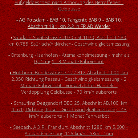
Bußgeldbescheid nach Anhörung des Betroffenen -
Geldbusse
AG Potsdam - BAB 10, Tangente BAB 9 - BAB 10,
▪
Abschnitt 181, km 2.2 in FR AD Werder
Saürlach Staatsstrasse 2070 / St 1070, Abschnitt 580,
▪
km 0.785, Saürlach/Altkirchen- Geschwindigkeitsmessung
Ortenburg - Isarhofen - Atemalkoholmessung - mehr als
▪
0,25 mg/l - 3 Monate Fahrverbot
Hutthurm Bundesstrasse 12 / B12 Abschnitt 2000, km
▪
2.350 Richtung Passau - Geschwindigkeitsmessung - 2
Monate Fahrverbot - vorsaetzliches Handeln -
Verdopplung Geldbusse - 70 km/h außerorts
Schaufling Deggendorf DEG 25, Abschnitt AB.100, km
▪
4.570, Richtung Rusel - Geschwindigkeitsmessung - 43
km/h außerorts - 1 Monat Fahrverbot
Seebach, A 3 Ri. Frankfurt, Abschnitt 1280, km 5.600 -
▪
Abstandsmessung
116 km/h - 58m - 16m