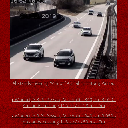
Abstandsmessung Windorf A3 Fahrtrichtung Passau
Windorf, A 3 Ri. Passau, Abschnitt 1340, km 3.050 -
▪
Abstandsmessung
116 km/h - 58m - 16m
Windorf, A 3 Ri. Passau, Abschnitt 1340, km 3.050 -
▪
Abstandsmessung 118 km/h - 59m - 17m