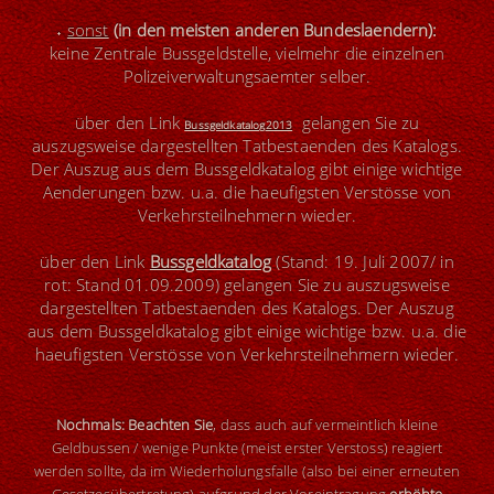
˖
sonst
(in den meisten anderen Bundeslaendern):
keine Zentrale Bussgeldstelle, vielmehr die einzelnen
Polizeiverwaltungsaemter selber.
ü
ber den Link
gelangen Sie zu
Bussgeldkatalog
2013
auszugsweise dargestellten Tatbestaenden des Katalogs.
Der Auszug aus dem Bussgeldkatalog gibt einige wichtige
Aenderungen bzw. u.a. die haeufigsten Verstösse von
Verkehrsteilnehmern wieder.
ü
ber den Link
Bussgeldkatalog
(Stand: 19. Juli 2007/ in
rot: Stand 01.09.2009) gelangen Sie zu auszugsweise
dargestellten Tatbestaenden des Katalogs. Der Auszug
aus dem Bussgeldkatalog gibt einige wichtige bzw. u.a. die
haeufigsten Verstösse von Verkehrsteilnehmern wieder.
Nochmals: Beachten
Sie
, dass auch auf vermeintlich kleine
Geldbussen / wenige Punkte (meist erster Verstoss) reagiert
werden sollte, da im Wiederholungsfalle (also bei einer erneuten