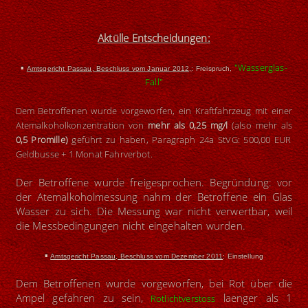
Aktülle Entscheidungen:
▪
"Wasserglas-
Amtsgericht Passau, Beschluss vom Januar 2012,
: Freispruch,
Fall"
Dem Betroffenen wurde vorgeworfen, ein Kraftfahrzeug mit einer
Atemalkoholkonzentration von
mehr als 0,25 mg/l
(also mehr als
0,5 Promille)
geführt zu haben, Paragraph 24a StVG: 500,00 EUR
Geldbusse + 1 Monat Fahrverbot.
Der Betroffene wurde freigesprochen. Begründung: vor
der Atemalkoholmessung nahm der Betroffene ein Glas
Wasser zu sich. Die Messung war nicht verwertbar, weil
die Messbedingungen nicht eingehalten wurden.
▪
Amtsgericht Passau, Beschluss vom Dezember 2011
: Einstellung
Dem Betroffenen wurde vorgeworfen, bei Rot über die
Ampel gefahren zu sein,
laenger als 1
Rotlichtverstoss