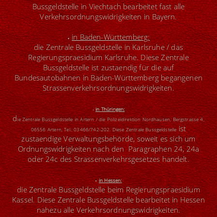
Bussgeldstelle in Viechtach bearbeitet fast alle
Verkehrsordnungswidrigkeiten in Bayern.
˖
in Baden-Württemberg:
die Zentrale Bussgeldstelle in Karlsruhe / das
Regierungspraesidium Karlsruhe. Diese Zentrale
Bussgeldstelle ist zustaendig für die auf
Bundesautobahnen in Baden-Württemberg begangenen
Strassenverkehrsordnungswidrigkeiten.
˖
in
Thüringen:
d
ie Zentrale Bussgeldstelle in Artern / die Polizeidirektion Nordhausen
,
Bergstrasse 4
,
ist
06556 Artern
,
Tel.: 03466/742-202.
Diese Zentrale Bussgeldstelle
zustaendige Verwaltungsbehörde, soweit es sich um
Ordnungswidrigkeiten nach den Paragraphen 24, 24a
oder 24c des Strassenverkehrsgesetzes handelt.
˖
in Hessen
:
die Zentrale Bussgeldstelle beim Regierungspraesidium
Kassel. Diese Zentrale Bussgeldstelle bearbeitet in Hessen
nahezu alle Verkehrsordnungswidrigkeiten.