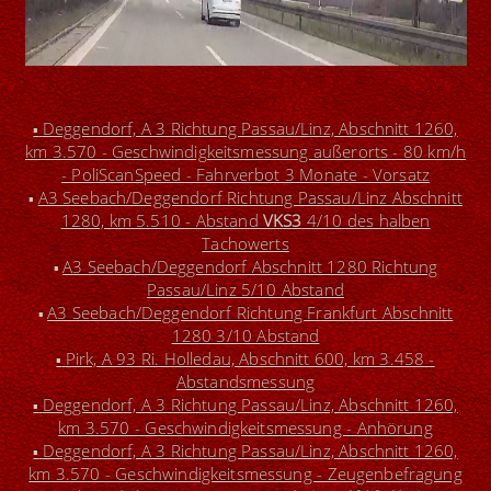
Deggendorf, A 3 Richtung Passau/Linz, Abschnitt 1260,
▪
km 3.570 - Geschwindigkeitsmessung außerorts - 80 km/h
- PoliScanSpeed - Fahrverbot 3 Monate - Vorsatz
A3 Seebach/Deggendorf Richtung Passau/Linz Abschnitt
▪
1280, km 5.510 - Abstand
VKS3
4/10 des halben
Tachowerts
A3 Seebach/Deggendorf Abschnitt 1280 Richtung
▪
Passau/Linz 5/10 Abstand
A3 Seebach/Deggendorf Richtung Frankfurt Abschnitt
▪
1280 3/10 Abstand
Pirk, A 93 Ri. Holledau, Abschnitt 600, km 3.458 -
▪
Abstandsmessung
Deggendorf, A 3 Richtung Passau/Linz, Abschnitt 1260,
▪
km 3.570 - Geschwindigkeitsmessung - Anhörung
Deggendorf, A 3 Richtung Passau/Linz, Abschnitt 1260,
▪
km 3.570 - Geschwindigkeitsmessung - Zeugenbefragung